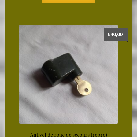
€
40,00
Antivol de roue de secours (repro)