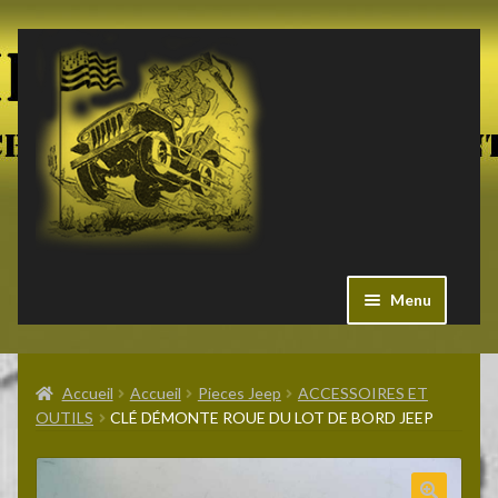
Aller
Aller
à
au
la
contenu
navigation
Menu
Ouvrir
Militaria US
le
Accueil
Accueil
Pieces Jeep
ACCESSOIRES ET
menu
OUTILS
CLÉ DÉMONTE ROUE DU LOT DE BORD JEEP
enfant
Ouvrir
Pieces Jeep
le
menu