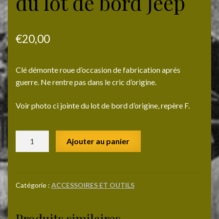
du lot de bord Jeep
€
20,00
Clé démonte roue d’occasion de fabrication aprés
guerre. Ne rentre pas dans le cric d’origine.
Voir photo ci jointe du lot de bord d’origine, repère F.
quantité
Ajouter au panier
de
Clé
démonte
roue
Catégorie :
ACCESSOIRES ET OUTILS
du
lot
Produits similaires