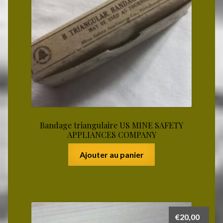
Bandage triangulaire US MINE SAFETY
APPLIANCES COMPANY
Ajouter au panier
€
20,00