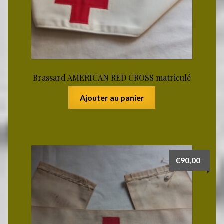
Notre gite
Infos paiement
Brassard AMERICAN RED CROSS matriculé
Prochaines bourses
Ajouter au panier
À propos
€
90,00