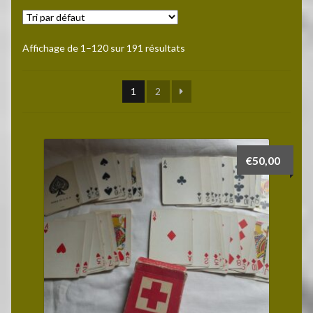
CHAUSSURES
Affichage de 1–120 sur 191 résultats
COIFFURES
1
2
EQUIPEMENTS
HABILLEMENT
€
50,00
INSIGNES EN TISSUS
INSIGNES METALLIQUES
LECTURE DU GI
MEDICAL