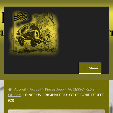
Aller
Aller
à
au
la
contenu
navigation
Menu
Ouvrir
Militaria US
le
Accueil
Accueil
Pieces Jeep
ACCESSOIRES ET
menu
OUTILS
PINCE US ORIGINALE DU LOT DE BORD DE JEEP
enfant
Ouvrir
(03)
Pieces Jeep
le
menu