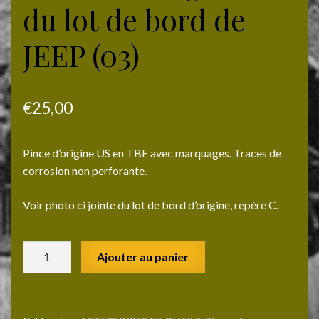
du lot de bord de
JEEP (03)
€
25,00
Pince d’origine US en TBE avec marquages. Traces de
corrosion non perforante.
Voir photo ci jointe du lot de bord d’origine, repère C.
quantité
Ajouter au panier
de
Pince
US