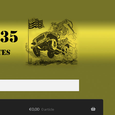
s
€
0,00
0 article