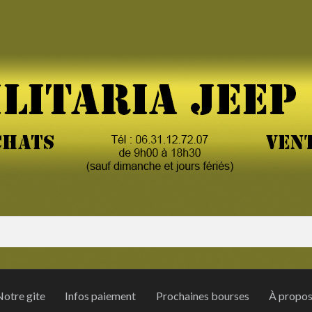
otre gite
Infos paiement
Prochaines bourses
À propo