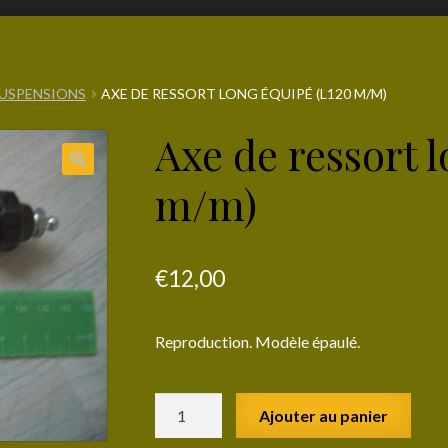
SUSPENSIONS
AXE DE RESSORT LONG ÉQUIPÉ (L120 M/M)
Axe de ressort 
m/m)
€
12,00
Reproduction.
Modèle épaulé.
quantité
Ajouter au panier
de