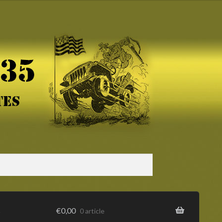
s
€
0,00
0 article