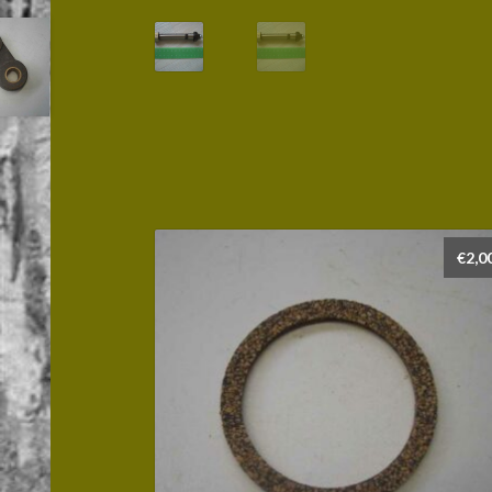
€
2,0