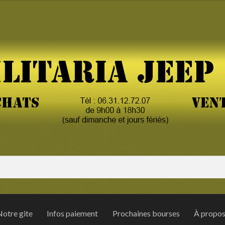
otre gite
Infos paiement
Prochaines bourses
À propo