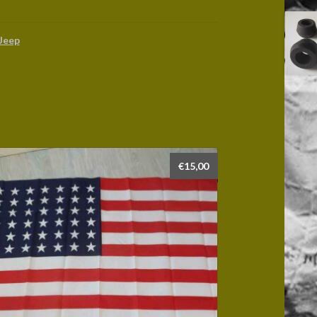
Jeep
€
15,00