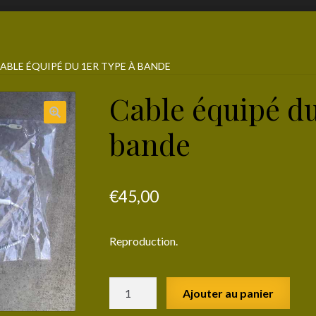
ABLE ÉQUIPÉ DU 1ER TYPE À BANDE
Cable équipé du
bande
€
45,00
Reproduction.
quantité
Ajouter au panier
de