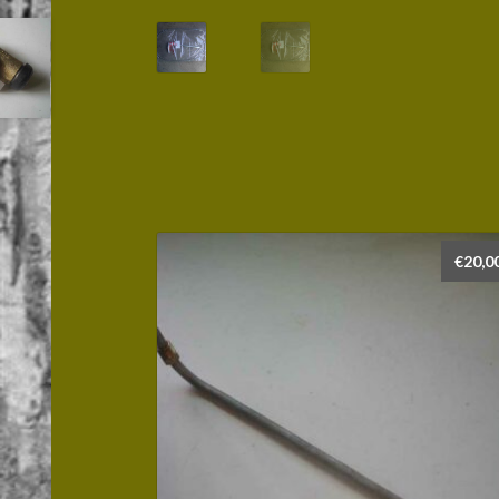
€
20,0