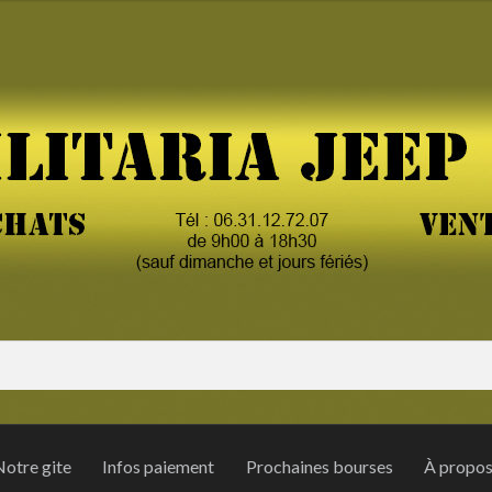
otre gite
Infos paiement
Prochaines bourses
À propo