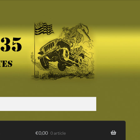
s
€
0,00
0 article