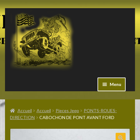
Aller
Aller
à
au
la
contenu
navigation
Menu
Ouvrir
Militaria US
le
Accueil
Accueil
Pieces Jeep
PONTS-ROUES-
menu
DIRECTION
CABOCHON DE PONT AVANT FORD
enfant
Ouvrir
Pieces Jeep
le
menu