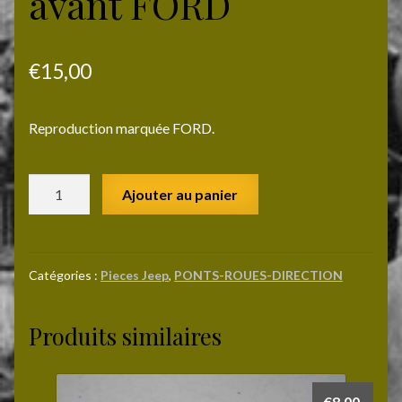
avant FORD
€
15,00
Reproduction marquée FORD.
quantité
Ajouter au panier
de
Cabochon
de
pont
Catégories :
Pieces Jeep
,
PONTS-ROUES-DIRECTION
avant
FORD
Produits similaires
€
8,00