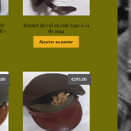
de
Bonnet de vol en cuir type A-11
f »
de 1944
Ajouter au panier
,00
€
295,00