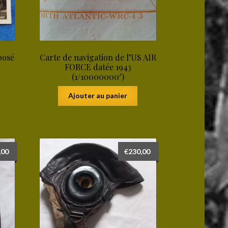
posé
Carte de navigation de l’US AIR
FORCE datée 1943
(1/10000000′)
Ajouter au panier
,00
€
230,00