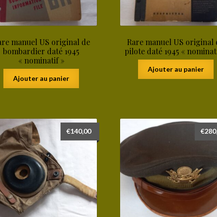
are manuel US original de
Rare manuel US original 
bombardier daté 1945
pilote daté 1945 « nominati
« nominatif »
Ajouter au panier
Ajouter au panier
€
140,00
€
280