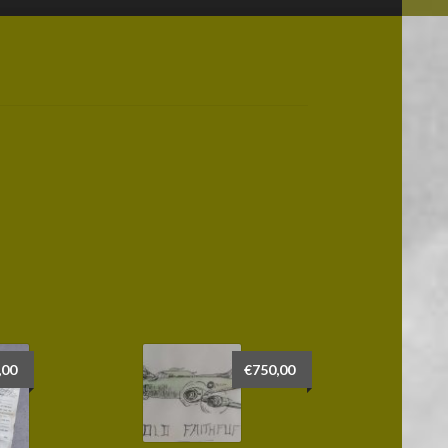
,00
€
750,00