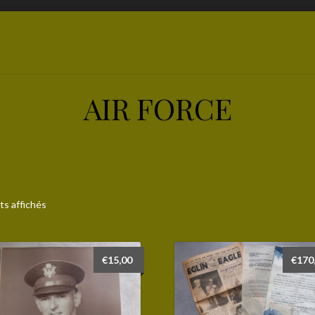
AIR FORCE
ts affichés
€
15,00
€
170