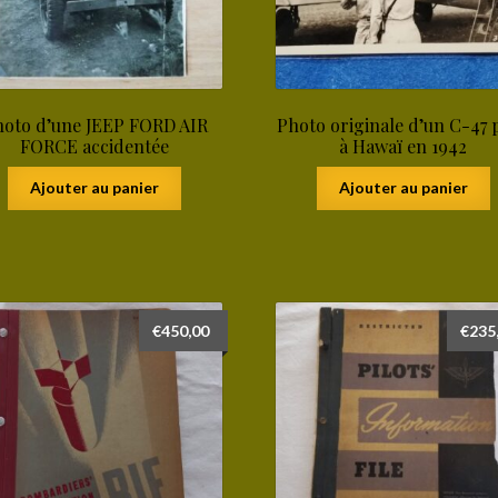
oto d’une JEEP FORD AIR
Photo originale d’un C-47 
FORCE accidentée
à Hawaï en 1942
Ajouter au panier
Ajouter au panier
€
450,00
€
235