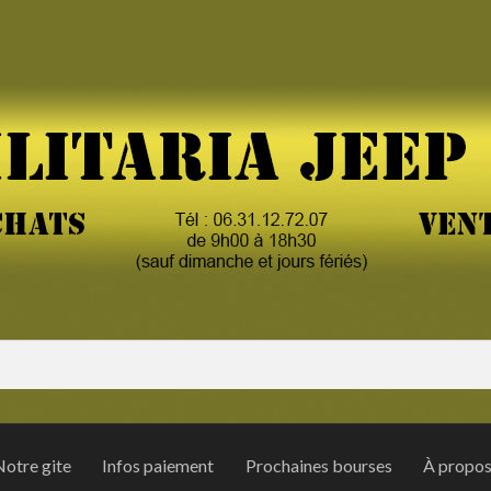
otre gite
Infos paiement
Prochaines bourses
À propo