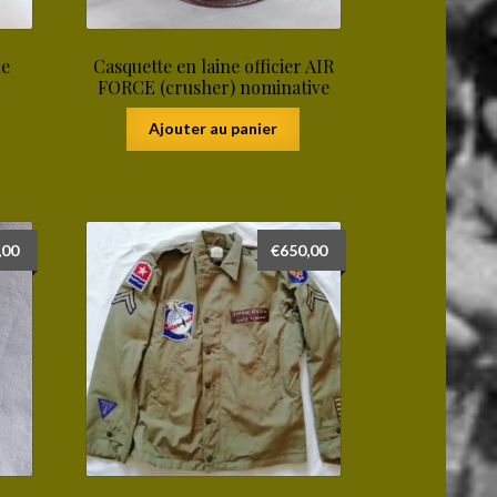
ne
Casquette en laine officier AIR
FORCE (crusher) nominative
Ajouter au panier
,00
€
650,00