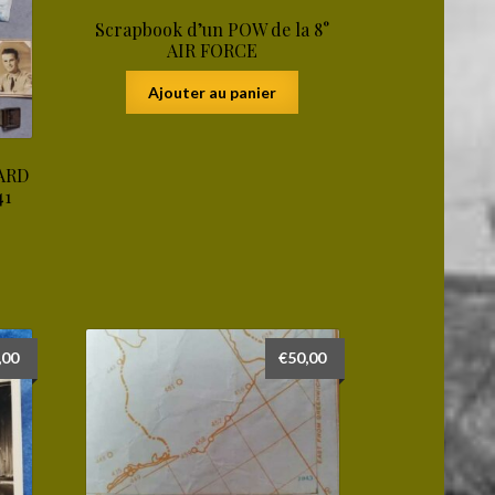
Scrapbook d’un POW de la 8°
AIR FORCE
Ajouter au panier
WARD
41
,00
€
50,00