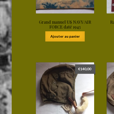
Grand manuel US NAVY/AIR
R
FORCE daté 1943
Ajouter au panier
€
140,00