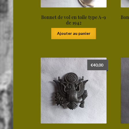
Bonnet de vol en toile type A-9
Bon
de 1942
Ajouter au panier
€
40,00