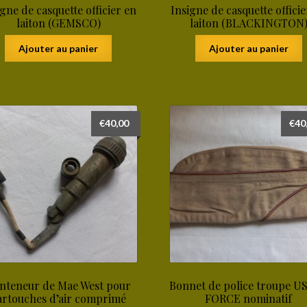
igne de casquette officier en
Insigne de casquette officie
laiton (GEMSCO)
laiton (BLACKINGTON
Ajouter au panier
Ajouter au panier
€
40,00
€
40
nteneur de Mae West pour
Bonnet de police troupe US
artouches d’air comprimé
FORCE nominatif