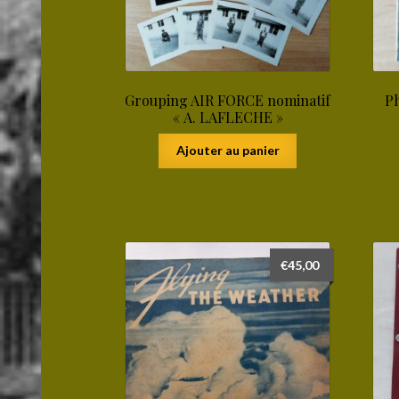
Grouping AIR FORCE nominatif
Ph
« A. LAFLECHE »
Ajouter au panier
€
45,00