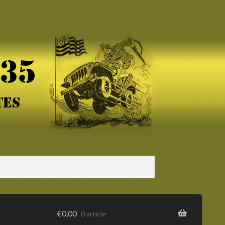
s
€
0,00
0 article