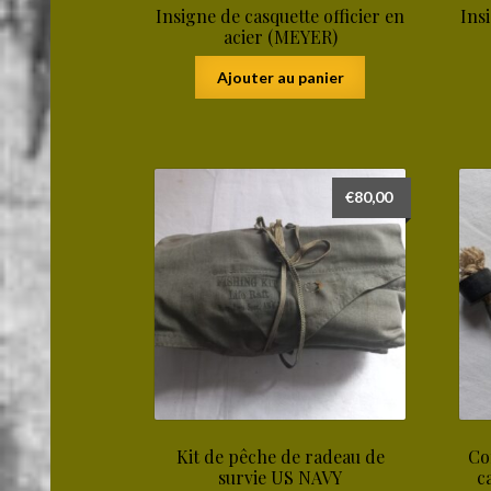
Insigne de casquette officier en
Ins
acier (MEYER)
Ajouter au panier
€
80,00
Kit de pêche de radeau de
Co
survie US NAVY
c