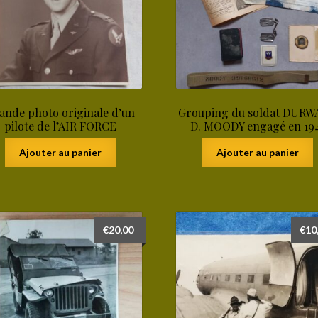
ande photo originale d’un
Grouping du soldat DUR
pilote de l’AIR FORCE
D. MOODY engagé en 19
Ajouter au panier
Ajouter au panier
€
20,00
€
10