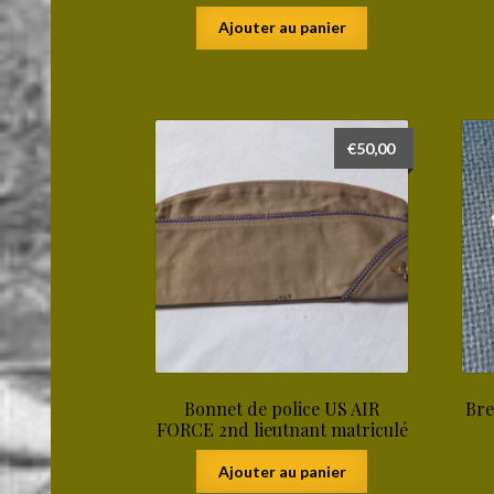
Ajouter au panier
€
50,00
Bonnet de police US AIR
Bre
FORCE 2nd lieutnant matriculé
Ajouter au panier