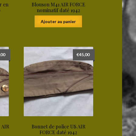
r en
Blouson M41 AIR FORCE
)
nominatif daté 1942
Ajouter au panier
,00
€
45,00
 AIR
Bonnet de police US AIR
FORCE daté 1942