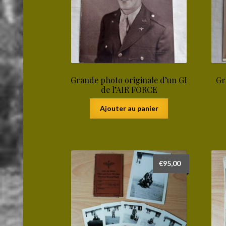
Grande photo originale d’un GI
Gr
de l’AIR FORCE
Ajouter au panier
€
95,00