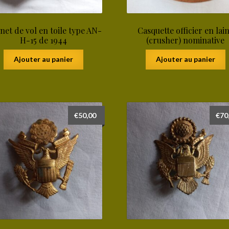
net de vol en toile type AN-
Casquette officier en lai
H-15 de 1944
(crusher) nominative
Ajouter au panier
Ajouter au panier
€
50,00
€
70