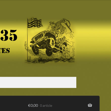
s
€
0,00
0 article