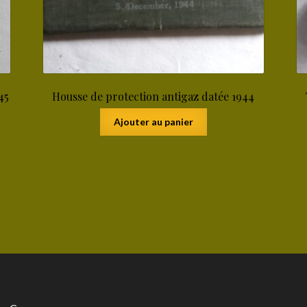
45
Housse de protection antigaz datée 1944
Ajouter au panier