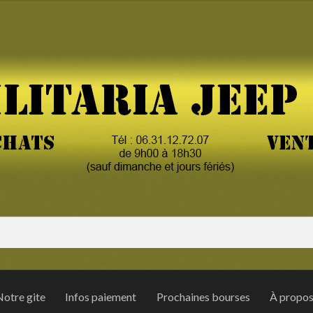
otre gite
Infos paiement
Prochaines bourses
À propo