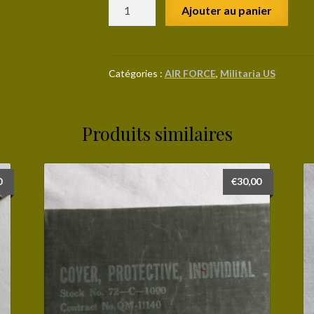
quantité
Ajouter au panier
de
Insigne
original
ARMY
Catégories :
AIR FORCE
,
Militaria US
AIR
FORCE
(green
Produits similaires
back)
0
€
30,00