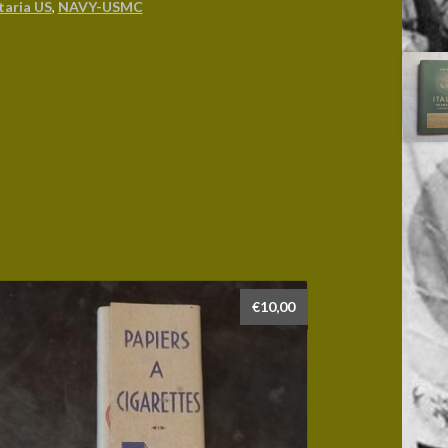
taria US
,
NAVY-USMC
€
10,00