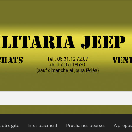
otre gite
Infos paiement
Prochaines bourses
À propo