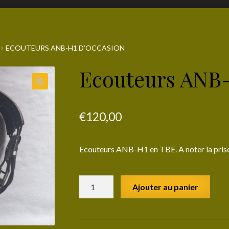
ECOUTEURS ANB-H1 D’OCCASION
Ecouteurs ANB-
€
120,00
Ecouteurs ANB-H1 en TBE. A noter la prise
quantité
Ajouter au panier
de
Ecouteurs
ANB-