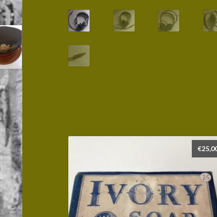
€
25,0