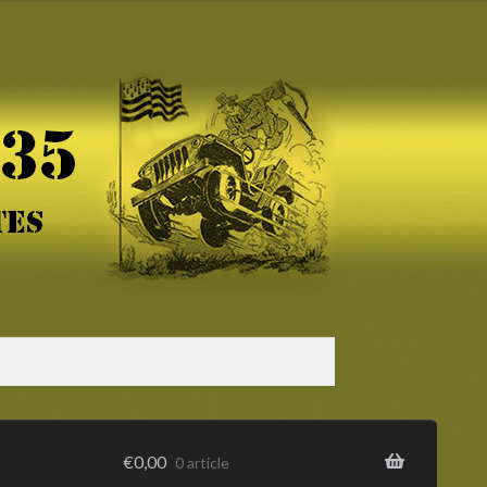
s
€
0,00
0 article