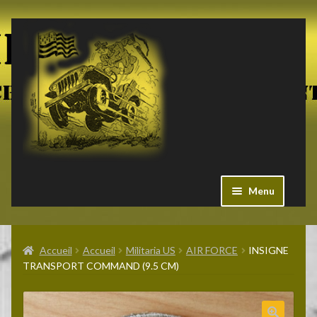
Aller
Aller
à
au
la
contenu
navigation
Menu
Ouvrir
Militaria US
le
Accueil
Accueil
Militaria US
AIR FORCE
INSIGNE
menu
TRANSPORT COMMAND (9.5 CM)
enfant
Ouvrir
Pieces Jeep
le
menu