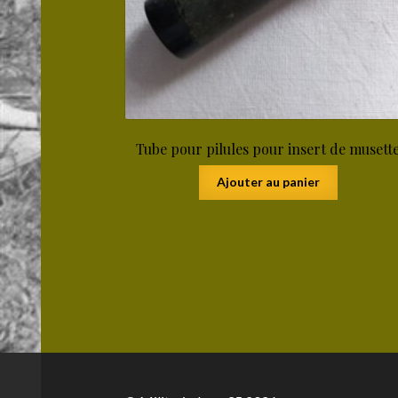
Tube pour pilules pour insert de musett
Ajouter au panier