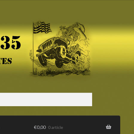
s
€
0,00
0 article