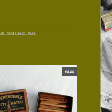
CAL
,
Militaria US
,
WAC
€
8,00