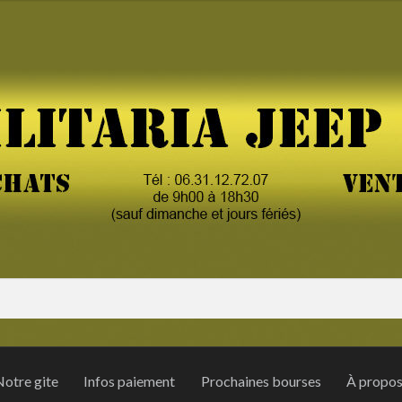
otre gite
Infos paiement
Prochaines bourses
À propo