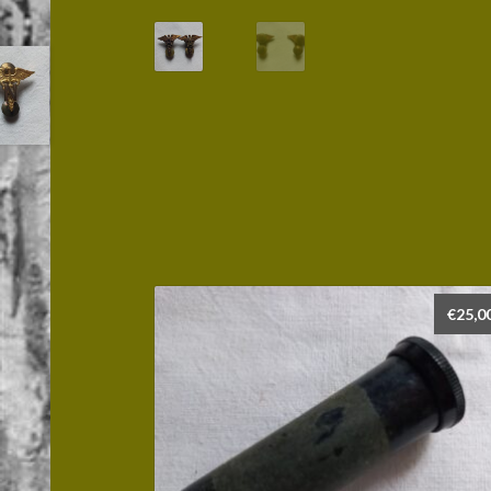
€
25,0