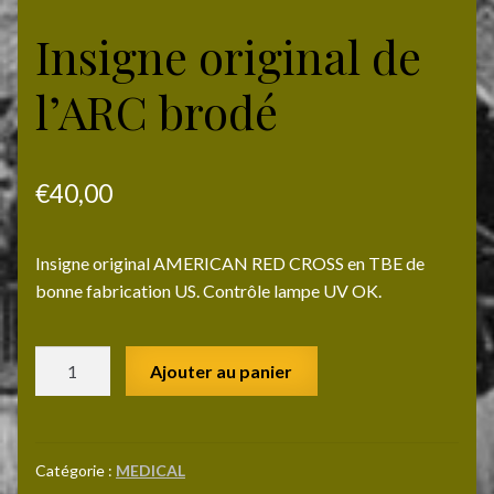
Insigne original de
l’ARC brodé
€
40,00
Insigne original AMERICAN RED CROSS en TBE de
bonne fabrication US. Contrôle lampe UV OK.
quantité
Ajouter au panier
de
Insigne
original
de
Catégorie :
MEDICAL