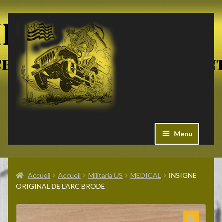
Aller
Aller
à
au
la
contenu
navigation
Menu
Ouvrir
Militaria US
le
Accueil
Accueil
Militaria US
MEDICAL
INSIGNE
menu
ORIGINAL DE L’ARC BRODÉ
enfant
Ouvrir
Pieces Jeep
le
menu