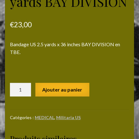
yards BAY DIVISION
€
23,00
Bandage US 2.5 yards x 36 inches BAY DIVISION en
TBE.
quantité
Ajouter au panier
de
Bandages
US
2.5
Catégories :
MEDICAL
,
Militaria US
yards
BAY
Produits similaires