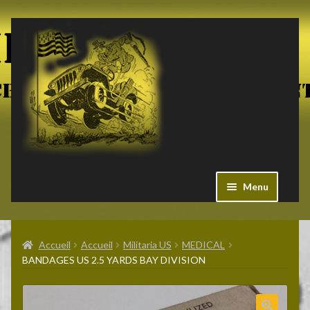
Aller
Aller
à
au
la
contenu
navigation
Menu
Ouvrir
Militaria US
le
Accueil
Accueil
Militaria US
MEDICAL
menu
BANDAGES US 2.5 YARDS BAY DIVISION
enfant
Ouvrir
Pieces Jeep
le
menu