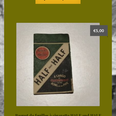
€
5,00
Paquet de feuilles à cigarette HALF and HALF