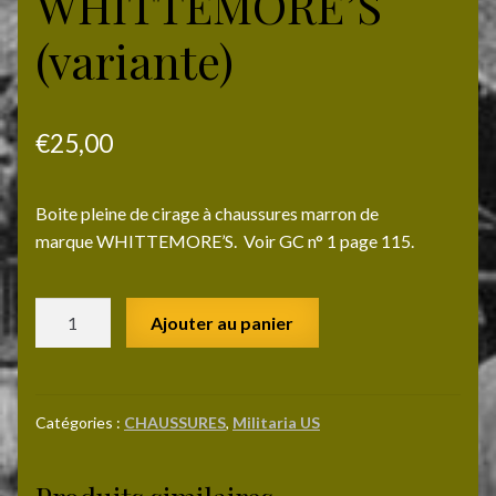
WHITTEMORE’S
(variante)
€
25,00
Boite pleine de cirage à chaussures
marron
de
marque WHITTEMORE’S. Voir GC n° 1 page 115.
quantité
Ajouter au panier
de
Boite
de
graisse
Catégories :
CHAUSSURES
,
Militaria US
US
WHITTEMORE'S