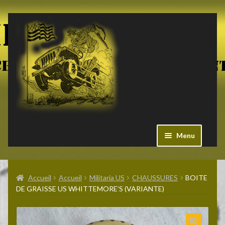
Aller
Aller
à
au
la
contenu
navigation
Menu
Ouvrir
Militaria US
le
Accueil
Accueil
Militaria US
CHAUSSURES
BOITE
menu
DE GRAISSE US WHITTEMORE’S (VARIANTE)
enfant
Ouvrir
Pieces Jeep
le
menu