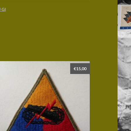
 GI
€
15,00