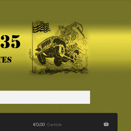
s
€
0,00
0 article