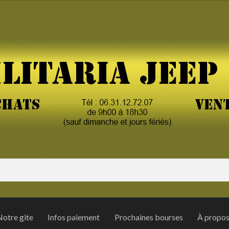
otre gite
Infos paiement
Prochaines bourses
À propo