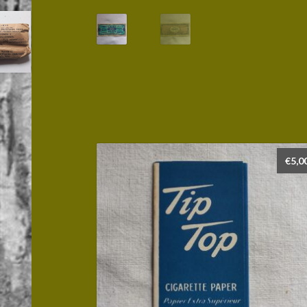
€
5,0