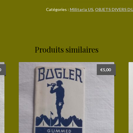
US
de
Catégories :
Militaria US
,
OBJETS DIVERS DU
100
francs
daté
1944
Produits similaires
0
€
5,00