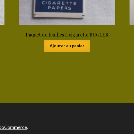
Paquet de feuilles à cigarette BUGLER
Ajouter au panier
 WooCommerce
.