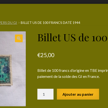
VERS DU GI
BILLET US DE 100 FRANCS DATÉ 1944
Billet US de 100
€
25,00
Billet de 100 francs d’origine en TBE imprim
paiement de la solde des GI en France.
quantité
Ajouter au panier
de
Billet