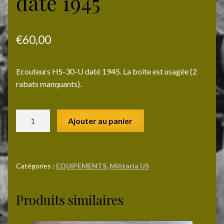
daté 1945
€
60,00
Ecouteurs HS-30-U daté 1945. La boite est usagée (2
rabats manquants).
quantité
Ajouter au panier
de
Ecouteurs
HS-
30-
Catégories :
EQUIPEMENTS
,
Militaria US
U
daté
Produits similaires
1945