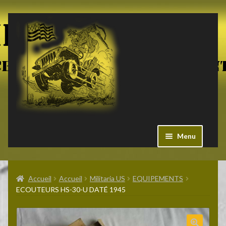
Aller
Aller
à
au
la
contenu
navigation
Menu
Ouvrir
Militaria US
le
Accueil
Accueil
Militaria US
EQUIPEMENTS
menu
ECOUTEURS HS-30-U DATÉ 1945
enfant
Ouvrir
Pieces Jeep
le
menu