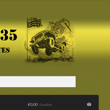
s
€
0,00
0 article