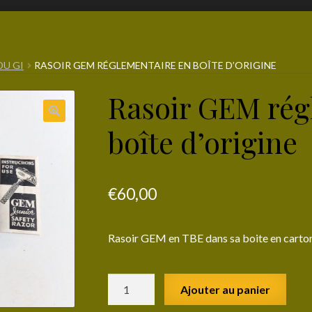
DU GI
RASOIR GEM RÉGLEMENTAIRE EN BOÎTE D’ORIGINE
Rasoir GEM rég
boîte d’origine
€
60,00
Rasoir GEM en TBE dans sa boite en carton 
quantité
Ajouter au panier
de