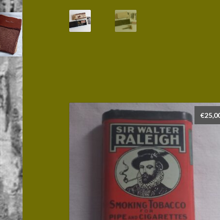
€
25,0