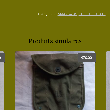
Rasoir
GEM
réglementaire
Catégories :
Militaria US
,
TOILETTE DU GI
en
boîte
d'origine
Produits similaires
0
€
70,00