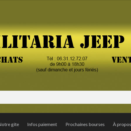
otre gite
Infos paiement
Prochaines bourses
À propo