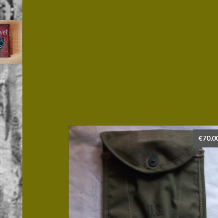
€
70,0