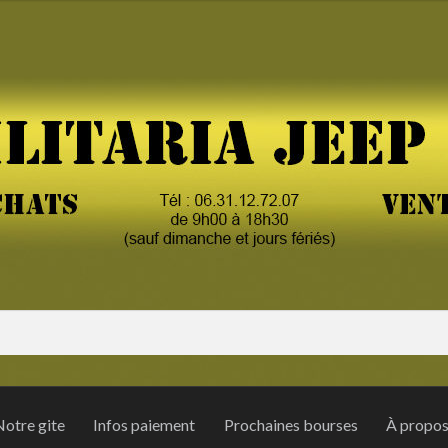
otre gite
Infos paiement
Prochaines bourses
À propo