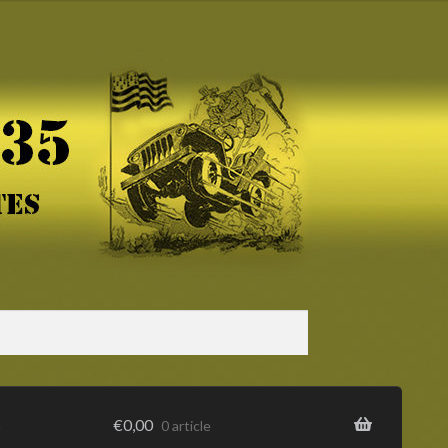
s
€
0,00
0 article