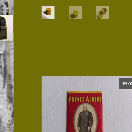
€
5,0