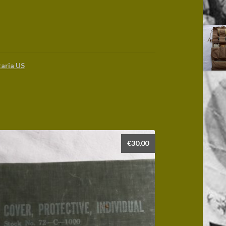
taria US
€
30,00