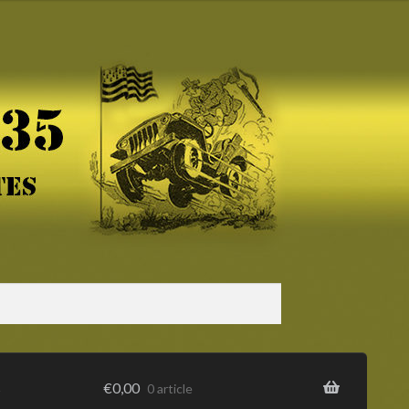
s
€
0,00
0 article