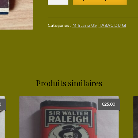
de
Pochette
d'allumettes
publicitaire
Catégories :
Militaria US
,
TABAC DU GI
datée
1945
Produits similaires
0
€
25,00