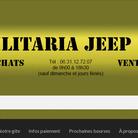
otre gite
Infos paiement
Prochaines bourses
À propo