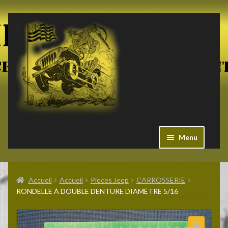
Aller
Aller
à
au
la
contenu
navigation
Menu
Ouvrir
Militaria US
le
Accueil
Accueil
Pieces Jeep
CARROSSERIE
menu
RONDELLE À DOUBLE DENTURE DIAMÈTRE 5/16
enfant
Ouvrir
Pieces Jeep
le
menu