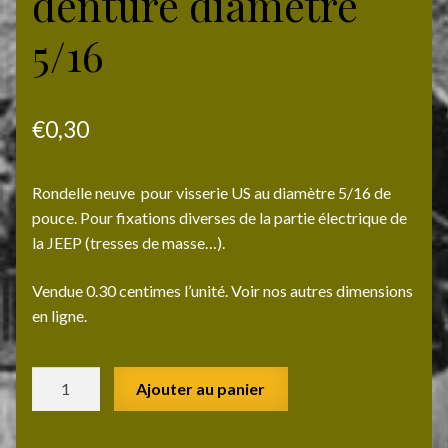
denture diamètre
5/16
€
0,30
Rondelle neuve pour visserie US au diamètre 5/16 de
pouce. Pour fixations diverses de la partie électrique de
la JEEP (tresses de masse…).
Vendue 0.30 centimes l’unité. Voir nos autres dimensions
en ligne.
quantité
Ajouter au panier
de
Rondelle