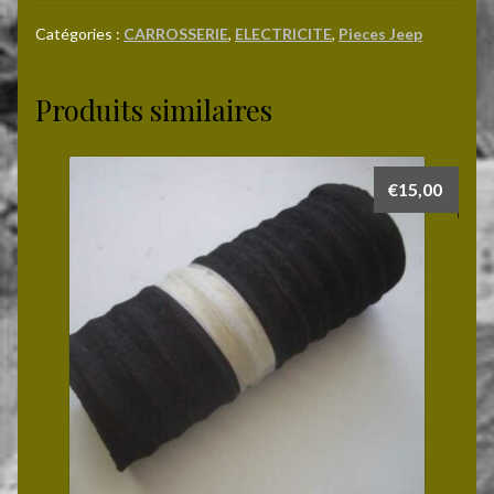
à
double
Catégories :
CARROSSERIE
,
ELECTRICITE
,
Pieces Jeep
denture
diamètre
Produits similaires
5/16
€
15,00