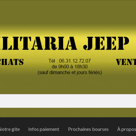
otre gite
Infos paiement
Prochaines bourses
À propo