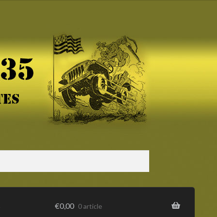
s
€
0,00
0 article