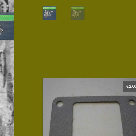
€
2,0