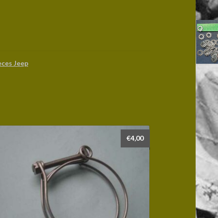
eces Jeep
€
4,00