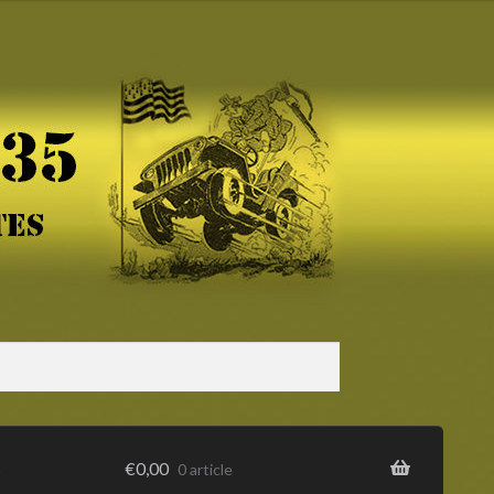
s
€
0,00
0 article