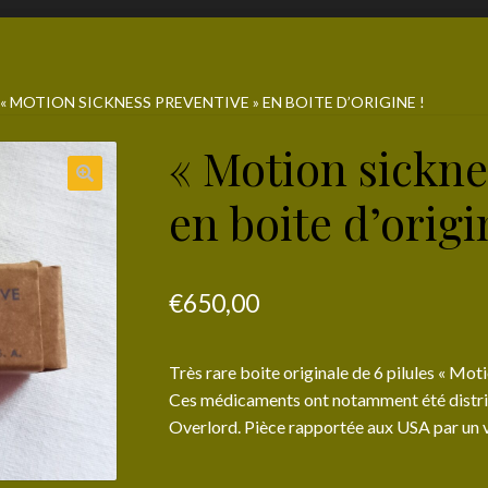
« MOTION SICKNESS PREVENTIVE » EN BOITE D’ORIGINE !
« Motion sickne
en boite d’origi
€
650,00
Très rare boite originale de 6 pilules « Mo
Ces médicaments ont notamment été distrib
Overlord. Pièce rapportée aux USA par un v