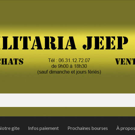
otre gite
Infos paiement
Prochaines bourses
À propo