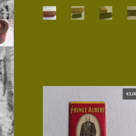
€
5,0