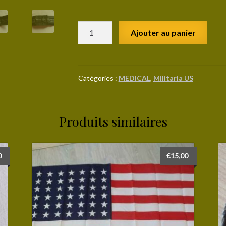
quantité
Ajouter au panier
de
"Motion
sickness
preventive"
Catégories :
MEDICAL
,
Militaria US
en
boite
d'origine
Produits similaires
!
0
€
15,00