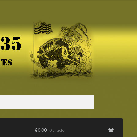
s
€
0,00
0 article