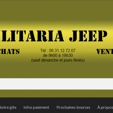
otre gite
Infos paiement
Prochaines bourses
À propo