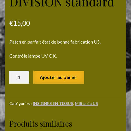
DIVISION standard
€
15,00
Patch en parfait état de bonne fabrication US.
Contrôle lampe UV OK.
quantité
Ajouter au panier
de
AMERICAL
DIVISION
standard
Catégories :
INSIGNES EN TISSUS
,
Militaria US
Produits similaires