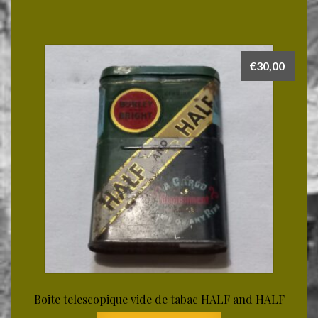
€
30,00
Boite telescopique vide de tabac HALF and HALF