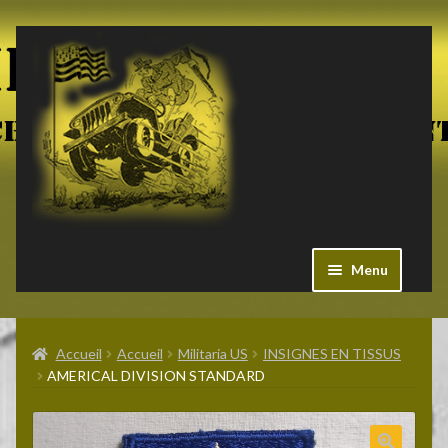
Aller
Aller
à
au
la
contenu
navigation
Menu
Ouvrir
Militaria US
le
Accueil
Accueil
Militaria US
INSIGNES EN TISSUS
menu
AMERICAL DIVISION STANDARD
enfant
Ouvrir
Pieces Jeep
le
menu