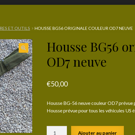
RES ET OUTILS
HOUSSE BG56 ORIGINALE COULEUR OD7 NEUVE
Housse BG56 or
OD7 neuve
€
50,00
Housse BG-56 neuve couleur OD7 prévue po
Housse prévue pour tous les véhicules US é
quantité
Ajouter au panier