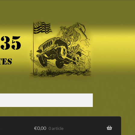
s
€
0,00
0 article