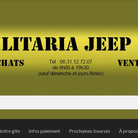
otre gite
Infos paiement
Prochaines bourses
À propo