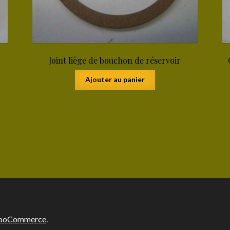
Joint liège de bouchon de réservoir
Ajouter au panier
 WooCommerce
.