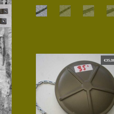
€
35,0