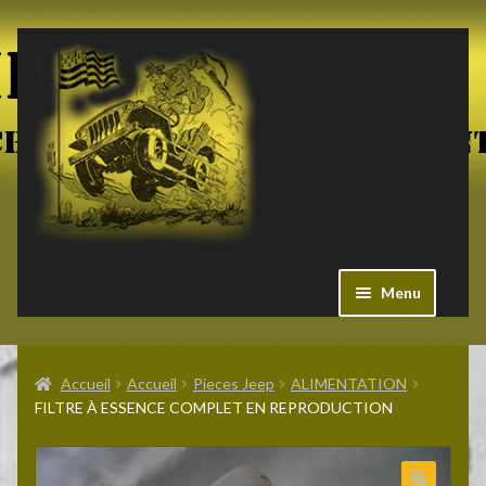
Aller
Aller
à
au
la
contenu
navigation
Menu
Ouvrir
Militaria US
le
Accueil
Accueil
Pieces Jeep
ALIMENTATION
menu
FILTRE À ESSENCE COMPLET EN REPRODUCTION
enfant
Ouvrir
Pieces Jeep
le
menu