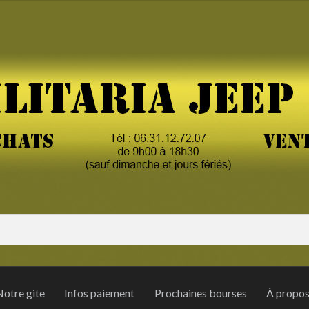
otre gite
Infos paiement
Prochaines bourses
À propo