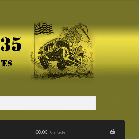
s
€
0,00
0 article