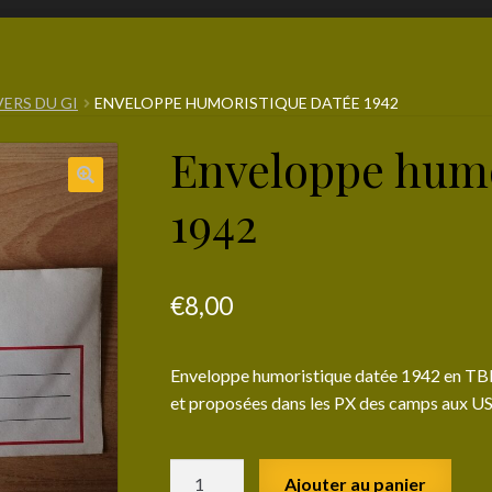
VERS DU GI
ENVELOPPE HUMORISTIQUE DATÉE 1942
Enveloppe humo
1942
€
8,00
Enveloppe humoristique datée 1942 en TBE ty
et proposées dans les PX des camps aux U
quantité
Ajouter au panier