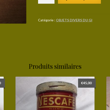
de
Enveloppe
humoristique
datée
Catégorie :
OBJETS DIVERS DU GI
1942
Produits similaires
0
€
45,00