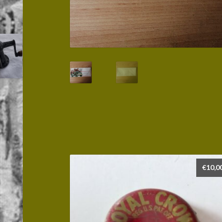
€
10,0