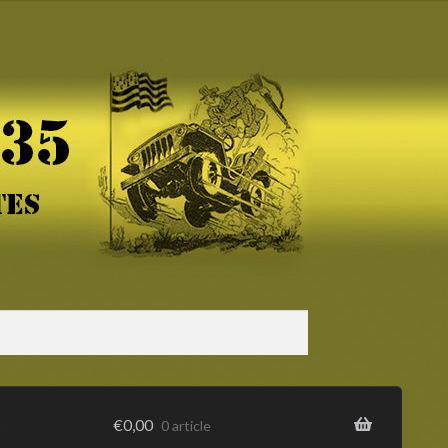
s
€
0,00
0 article