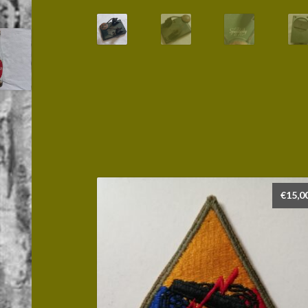
€
15,0