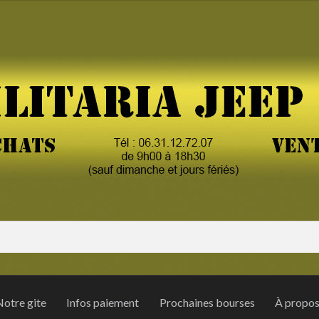
otre gite
Infos paiement
Prochaines bourses
À propo