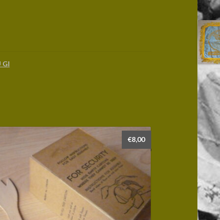
 GI
€
8,00