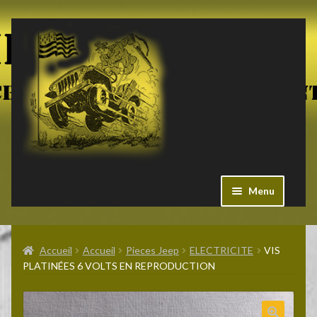
Aller
Aller
à
au
la
contenu
navigation
Menu
Ouvrir
Militaria US
le
Accueil
Accueil
Pieces Jeep
ELECTRICITE
VIS
menu
PLATINÉES 6 VOLTS EN REPRODUCTION
enfant
Ouvrir
Pieces Jeep
le
menu