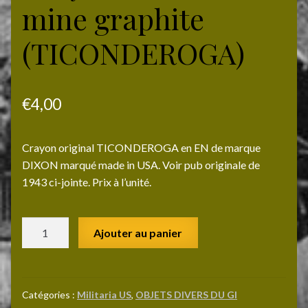
mine graphite
(TICONDEROGA)
€
4,00
Crayon original TICONDEROGA en EN de marque
DIXON marqué made in USA. Voir pub originale de
1943 ci-jointe. Prix à l’unité.
quantité
Ajouter au panier
de
Crayon
US
DIXON
Catégories :
Militaria US
,
OBJETS DIVERS DU GI