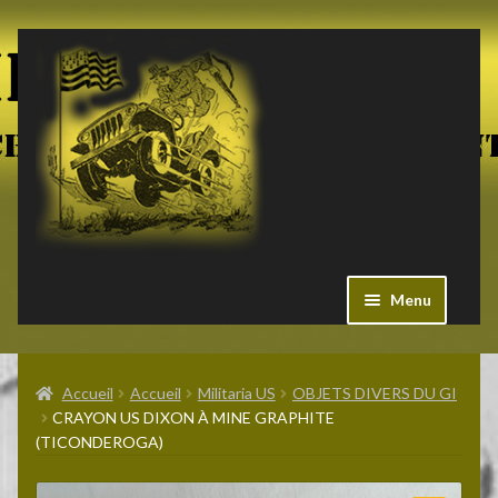
Aller
Aller
à
au
la
contenu
navigation
Menu
Ouvrir
Militaria US
le
Accueil
Accueil
Militaria US
OBJETS DIVERS DU GI
menu
CRAYON US DIXON À MINE GRAPHITE
enfant
Ouvrir
(TICONDEROGA)
Pieces Jeep
le
menu