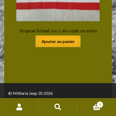
Drapeau format 100 x 160 copie en nylon
Ajouter au panier
© Militaria Jeep 35 2026
Conditions générales de vente
Built with
0
WooCommerce
.
Recherche
Recherche