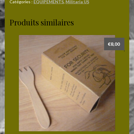
CAMP
Catégories :
EQUIPEMENTS
,
Militaria US
KING
de
Produits similaires
marque
HAMMERS
€
8,00