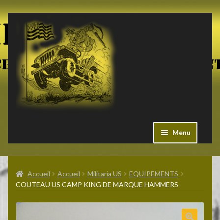
Aller
Aller
à
au
la
contenu
navigation
Menu
Ouvrir
Militaria US
le
Accueil
Accueil
Militaria US
EQUIPEMENTS
menu
COUTEAU US CAMP KING DE MARQUE HAMMERS
enfant
Ouvrir
Pieces Jeep
le
menu