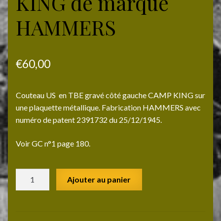
KING de marque
HAMMERS
€
60,00
Couteau US en TBE gravé côté gauche CAMP KING sur
une plaquette métallique. Fabrication HAMMERS avec
numéro de patent 2391732 du 25/12/1945.
Voir GC n°1 page 180.
quantité
Ajouter au panier
de
Couteau
US