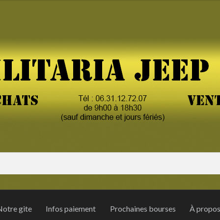
otre gite
Infos paiement
Prochaines bourses
À propo