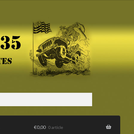
s
€
0,00
0 article