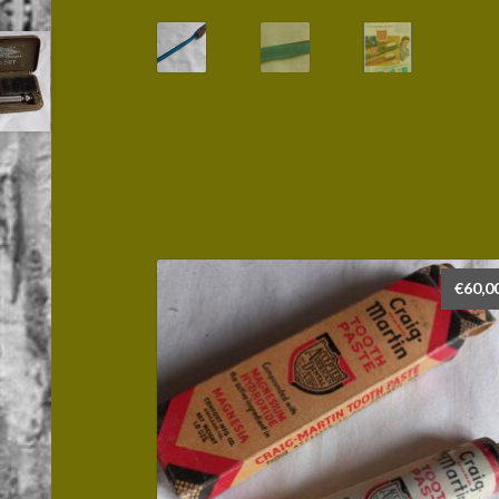
€
60,0