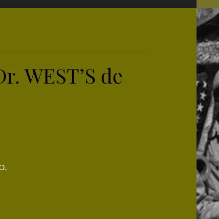
Dr. WEST’S de
O.