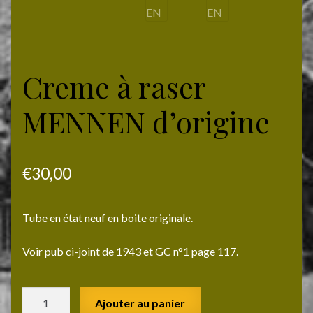
Creme à raser
MENNEN d’origine
€
30,00
Tube en état neuf en boite originale.
Voir pub ci-joint de 1943 et GC n°1 page 117.
quantité
Ajouter au panier
de