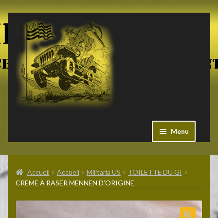
Aller
Aller
à
au
la
contenu
navigation
Menu
Ouvrir
Militaria US
le
Accueil
Accueil
Militaria US
TOILETTE DU GI
menu
CREME À RASER MENNEN D’ORIGINE
enfant
Ouvrir
Pieces Jeep
le
menu