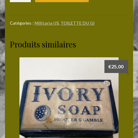
Creme
à
raser
Catégories :
Militaria US
,
TOILETTE DU GI
MENNEN
d'origine
Produits similaires
€
25,00