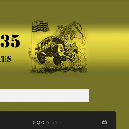
s
€
0,00
0 article