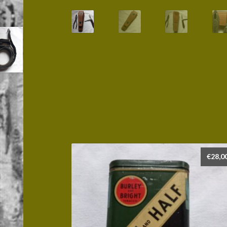
€
28,0