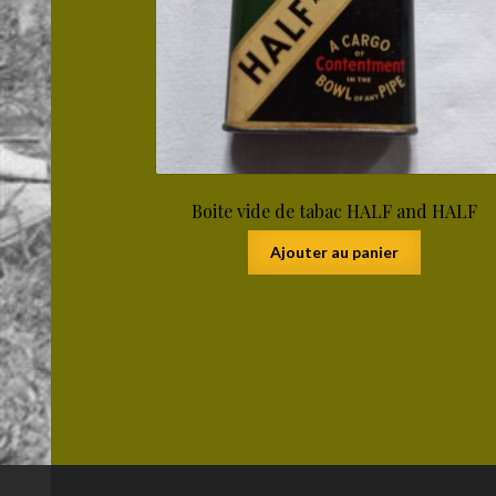
Boite vide de tabac HALF and HALF
Ajouter au panier