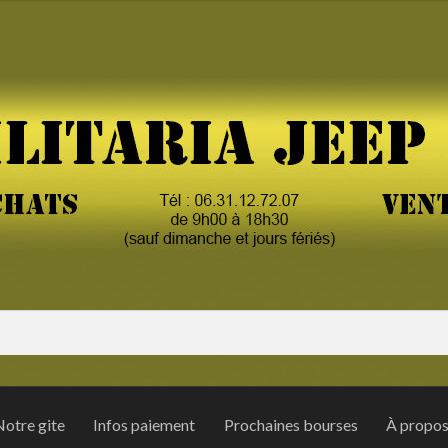
otre gite
Infos paiement
Prochaines bourses
À propo