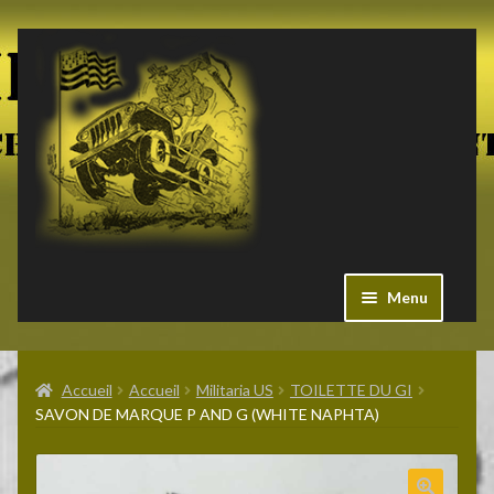
Aller
Aller
à
au
la
contenu
navigation
Menu
Ouvrir
Militaria US
le
Accueil
Accueil
Militaria US
TOILETTE DU GI
menu
SAVON DE MARQUE P AND G (WHITE NAPHTA)
enfant
Ouvrir
Pieces Jeep
le
menu