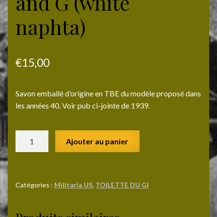
and G (white
naphta)
€
15,00
Savon emballé d’origine en TBE du modèle proposé dans
les années 40. Voir pub ci-jointe de 1939.
quantité
Ajouter au panier
de
Savon
de
marque
Catégories :
Militaria US
,
TOILETTE DU GI
P
and