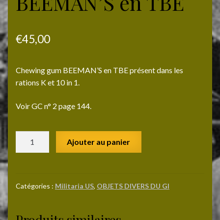
BEEMAN’S en TBE
€
45,00
Chewing gum BEEMAN’S en TBE présent dans les
rations K et 10 in 1.
Voir GC n° 2 page 144.
quantité
Ajouter au panier
de
Chewing
gum
BEEMAN'S
Catégories :
Militaria US
,
OBJETS DIVERS DU GI
en
TBE
Produits similaires