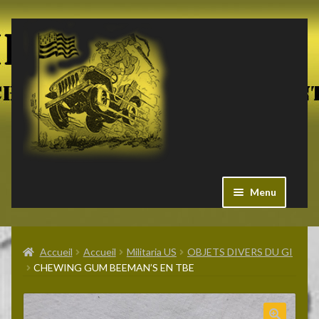
Aller
Aller
à
au
la
contenu
navigation
Menu
Ouvrir
Militaria US
le
Accueil
Accueil
Militaria US
OBJETS DIVERS DU GI
menu
CHEWING GUM BEEMAN’S EN TBE
enfant
Ouvrir
Pieces Jeep
le
menu