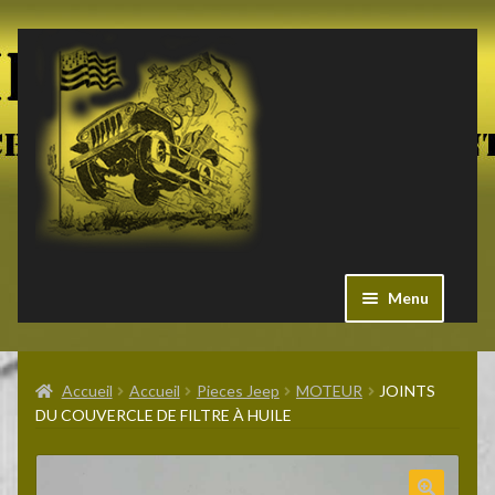
Aller
Aller
à
au
la
contenu
navigation
Menu
Ouvrir
Militaria US
le
Accueil
Accueil
Pieces Jeep
MOTEUR
JOINTS
menu
DU COUVERCLE DE FILTRE À HUILE
enfant
Ouvrir
Pieces Jeep
le
menu