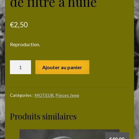
de filtre à huile
€
2,50
Reproduction.
quantité
Ajouter au panier
de
Joints
du
couvercle
Catégories :
MOTEUR
,
Pieces Jeep
de
filtre
Produits similaires
à
huile
€
40,00