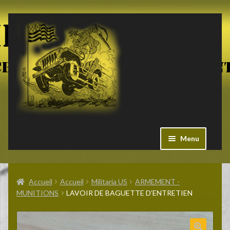
Aller
Aller
à
au
la
contenu
navigation
Menu
Ouvrir
Militaria US
le
Accueil
Accueil
Militaria US
ARMEMENT -
menu
MUNITIONS
LAVOIR DE BAGUETTE D’ENTRETIEN
enfant
Ouvrir
Pieces Jeep
le
menu