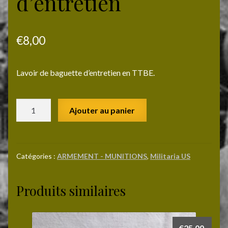
d’entretien
€
8,00
Lavoir de baguette d’entretien en TTBE.
quantité
Ajouter au panier
de
Lavoir
de
baguette
Catégories :
ARMEMENT - MUNITIONS
,
Militaria US
d'entretien
Produits similaires
€
25,00