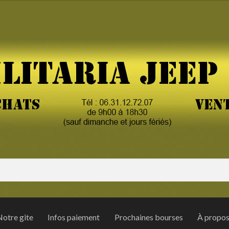
otre gite
Infos paiement
Prochaines bourses
À propo