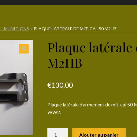
 - MUNITIONS
PLAQUE LATÉRALE DE MIT. CAL.50 M2HB
Plaque latérale 
M2HB
€
130,00
Plaque latérale d’armement de mit. cal.5
WW2.
quantité
Ajouter au panier