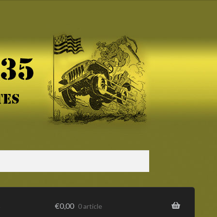
s
€
0,00
0 article