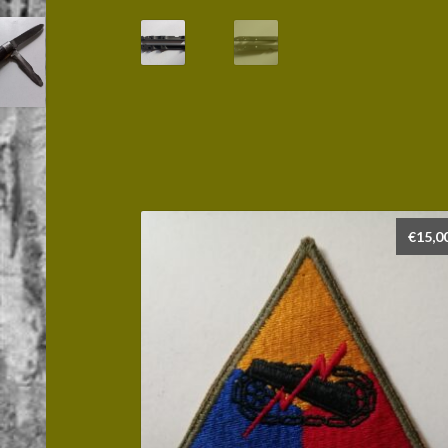
€
15,0