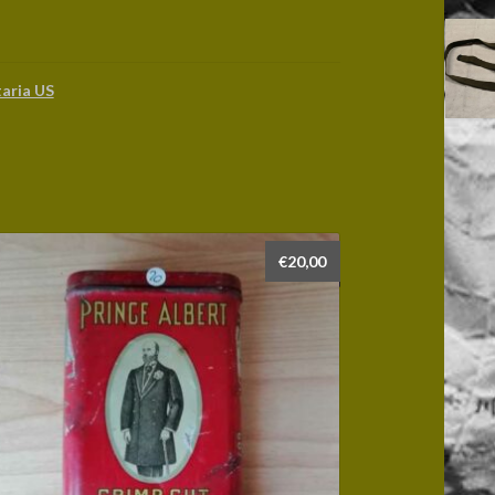
taria US
€
20,00