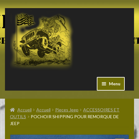
Aller
Aller
à
au
la
contenu
navigation
Menu
Ouvrir
Militaria US
le
Accueil
Accueil
Pieces Jeep
ACCESSOIRES ET
menu
OUTILS
POCHOIR SHIPPING POUR REMORQUE DE
enfant
Ouvrir
JEEP
Pieces Jeep
le
menu