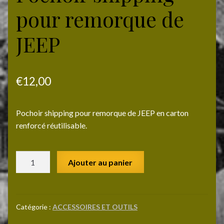
pour remorque de
JEEP
€
12,00
Pochoir shipping pour remorque de JEEP en carton
renforcé réutilisable.
quantité
Ajouter au panier
de
Pochoir
shipping
pour
Catégorie :
ACCESSOIRES ET OUTILS
remorque