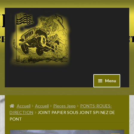
Aller
Aller
à
au
la
contenu
navigation
Menu
Ouvrir
Militaria US
le
Accueil
Accueil
Pieces Jeep
PONTS-ROUES-
menu
DIRECTION
JOINT PAPIER SOUS JOINT SPI NEZ DE
enfant
Ouvrir
PONT
Pieces Jeep
le
menu