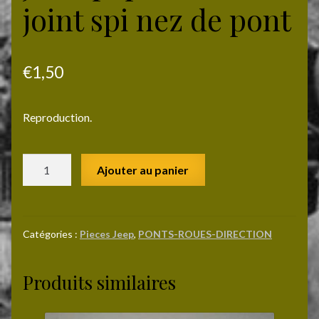
joint spi nez de pont
€
1,50
Reproduction
.
quantité
Ajouter au panier
de
Joint
papier
sous
Catégories :
Pieces Jeep
,
PONTS-ROUES-DIRECTION
joint
spi
Produits similaires
nez
de