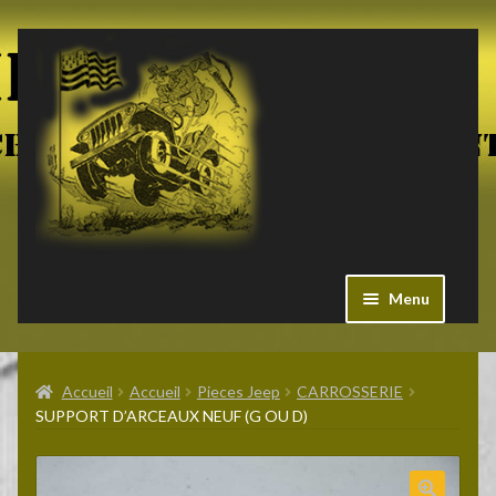
Aller
Aller
à
au
la
contenu
navigation
Menu
Ouvrir
Militaria US
le
Accueil
Accueil
Pieces Jeep
CARROSSERIE
menu
SUPPORT D’ARCEAUX NEUF (G OU D)
enfant
Ouvrir
Pieces Jeep
le
menu