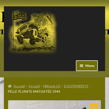
Aller
Aller
à
au
la
contenu
navigation
Menu
Ouvrir
Militaria US
le
Accueil
Accueil
Militaria US
EQUIPEMENTS
menu
PELLE PLIANTE M43 DATÉE 1944
enfant
Ouvrir
Pieces Jeep
le
menu