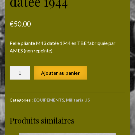
datée 1944
€
50,00
Pelle pliante M43 datée 1944 en TBE fabriquée par
AMES (non repeinte).
quantité
Ajouter au panier
de
Pelle
pliante
M43
Catégories :
EQUIPEMENTS
,
Militaria US
datée
1944
Produits similaires