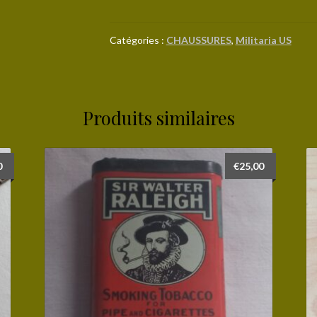
Paire
de
guêtres
Catégories :
CHAUSSURES
,
Militaria US
US
3R
datées
1942
Produits similaires
(02)
0
€
25,00