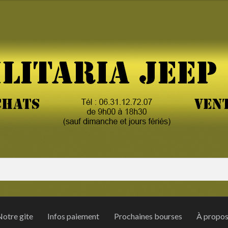
otre gite
Infos paiement
Prochaines bourses
À propo