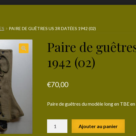
ES
PAIRE DE GUÊTRES US 3R DATÉES 1942 (02)
Paire de guêtre
1942 (02)
€
70,00
Paire de guêtres du modèle long en TBE en 
quantité
Ajouter au panier
de