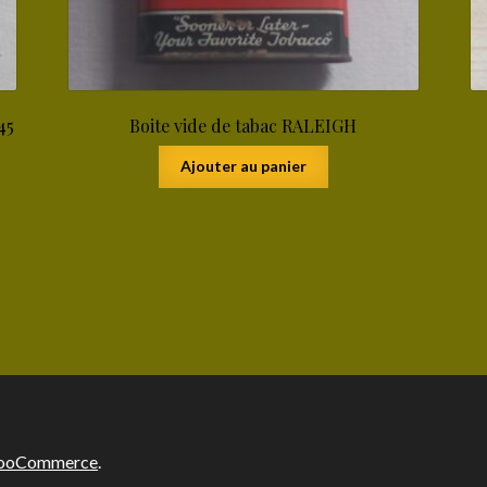
45
Boite vide de tabac RALEIGH
Ajouter au panier
 WooCommerce
.