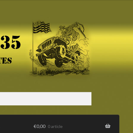
s
€
0,00
0 article