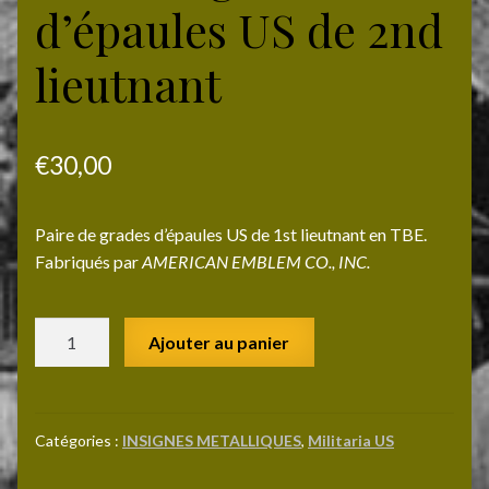
d’épaules US de 2nd
lieutnant
€
30,00
Paire de grades d’épaules US de 1st lieutnant en TBE.
Fabriqués par
AMERICAN EMBLEM CO., INC.
quantité
Ajouter au panier
de
Paire
de
grades
Catégories :
INSIGNES METALLIQUES
,
Militaria US
d'épaules