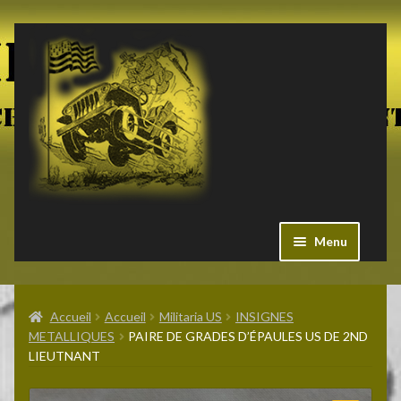
Aller
Aller
à
au
la
contenu
navigation
Menu
Ouvrir
Militaria US
le
Accueil
Accueil
Militaria US
INSIGNES
menu
METALLIQUES
PAIRE DE GRADES D’ÉPAULES US DE 2ND
enfant
Ouvrir
LIEUTNANT
Pieces Jeep
le
menu