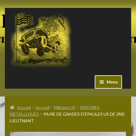
Aller
Aller
à
au
la
contenu
navigation
Menu
Ouvrir
Militaria US
le
Accueil
Accueil
Militaria US
INSIGNES
menu
METALLIQUES
PAIRE DE GRADES D’ÉPAULES US DE 2ND
enfant
Ouvrir
LIEUTNANT
Pieces Jeep
le
menu