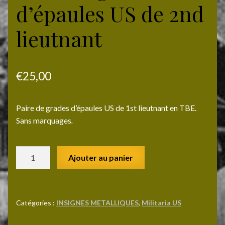
d’épaules US de 2nd
lieutnant
€
25,00
Paire de grades d’épaules US de 1st lieutnant en TBE.
Sans marquages
.
quantité
Ajouter au panier
de
Paire
de
grades
Catégories :
INSIGNES METALLIQUES
,
Militaria US
d'épaules