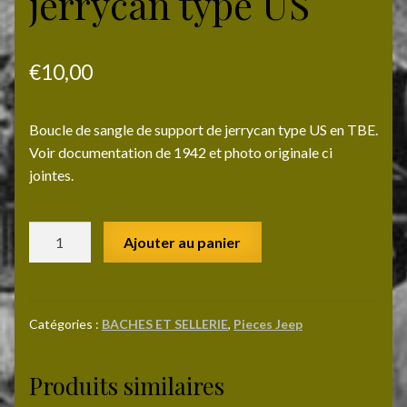
jerrycan type US
€
10,00
Boucle de sangle de support de jerrycan type US en TBE.
Voir documentation de 1942 et photo originale ci
jointes.
quantité
Ajouter au panier
de
Boucle
de
sangle
Catégories :
BACHES ET SELLERIE
,
Pieces Jeep
de
jerrycan
Produits similaires
type