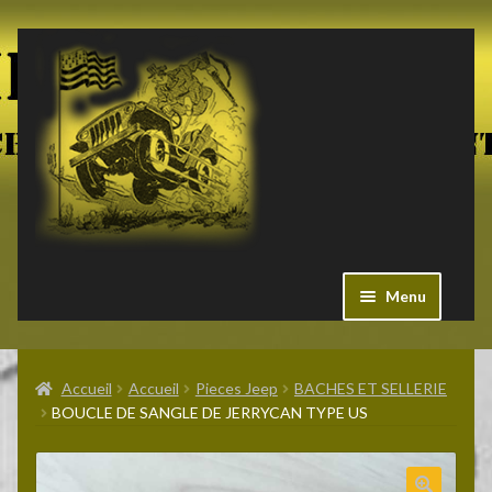
Aller
Aller
à
au
la
contenu
navigation
Menu
Ouvrir
Militaria US
le
Accueil
Accueil
Pieces Jeep
BACHES ET SELLERIE
menu
BOUCLE DE SANGLE DE JERRYCAN TYPE US
enfant
Ouvrir
Pieces Jeep
le
menu